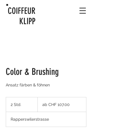
COIFFEUR
KLIPP
Color & Brushing
Ansatz färben & föhnen
ab
CHF
2 Std.
2
ab CHF 107.00
107.00
S
t
Rapperswilerstrasse
d
.