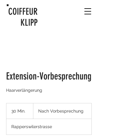
COIFFEUR
KLIPP
Extension-Vorbesprechung
Haarverlängerung
Nach
Vorbesprechung
30 Min.
3
Nach Vorbesprechung
0
M
Rapperswilerstrasse
i
n